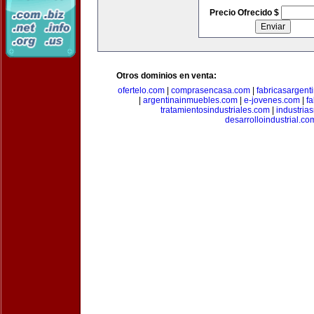
Precio Ofrecido $
Otros dominios en venta:
ofertelo.com
|
comprasencasa.com
|
fabricasargent
|
argentinainmuebles.com
|
e-jovenes.com
|
fa
tratamientosindustriales.com
|
industria
desarrolloindustrial.co