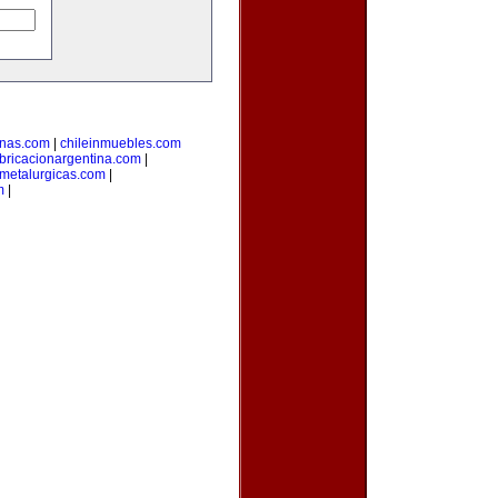
inas.com
|
chileinmuebles.com
bricacionargentina.com
|
smetalurgicas.com
|
m
|