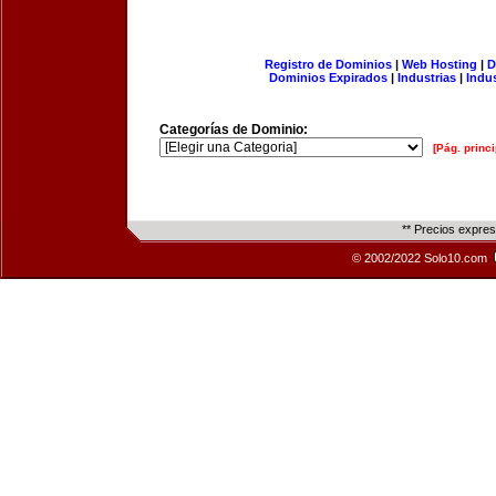
Registro de Dominios
|
Web Hosting
|
D
Dominios Expirados
|
Industrias
|
Indu
Categorías de Dominio:
[Pág. princi
** Precios expre
© 2002/2022 Solo10.com