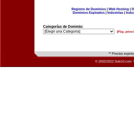
Registro de Dominios
|
Web Hosting
|
D
Dominios Expirados
|
Industrias
|
Indu
Categorías de Dominio:
[Pág. princi
** Precios expre
© 2002/2022 Solo10.com