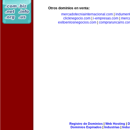
Otros dominios en venta:
mercadotecniainternacional.com
|
indument
clicknegocio.com
|
i-empresas.com
|
merc
exitoenlosnegocios.com
|
compraruncarro.co
Registro de Dominios
|
Web Hosting
|
D
Dominios Expirados
|
Industrias
|
Indu