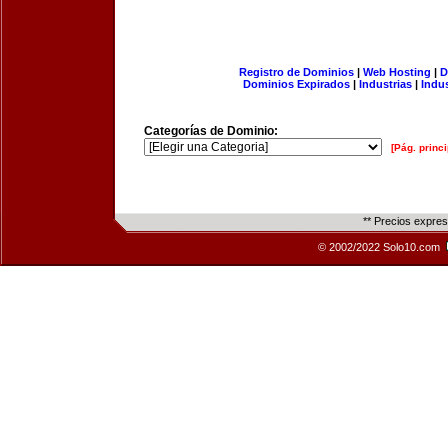
Registro de Dominios
|
Web Hosting
|
D
Dominios Expirados
|
Industrias
|
Indu
Categorías de Dominio:
[Pág. princi
** Precios expre
© 2002/2022 Solo10.com