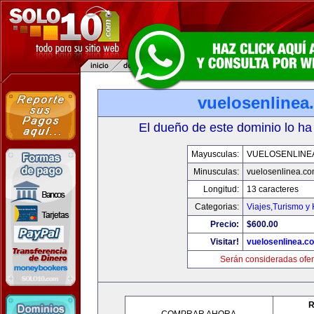
vuelosenlinea
El dueño de este dominio lo ha
Mayusculas:
VUELOSENLINE
Minusculas:
vuelosenlinea.c
Longitud:
13 caracteres
Categorias:
Viajes,Turismo y
Precio:
$600.00
Visitar!
vuelosenlinea.c
Serán consideradas ofer
R