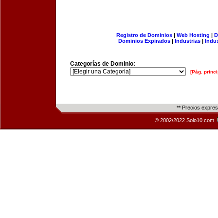
Registro de Dominios
|
Web Hosting
|
D
Dominios Expirados
|
Industrias
|
Indu
Categorías de Dominio:
[Pág. princi
** Precios expre
© 2002/2022 Solo10.com