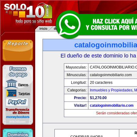
catalogoinmobili
El dueño de este dominio lo ha
Mayusculas:
CATALOGOINMOBILIARIO.
Minusculas:
catalogoinmobiliario.com
Longitud:
20 caracteres
Categorias:
Inmuebles y Propiedades
,
M
Precio:
$1,270.00
Visitar!
catalogoinmobiliario.com
Serán consideradas ofer
R