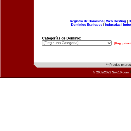
Registro de Dominios
|
Web Hosting
|
D
Dominios Expirados
|
Industrias
|
Indu
Categorías de Dominio:
[Pág. princi
** Precios expre
© 2002/2022 Solo10.com