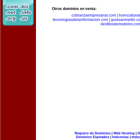
Otros dominios en venta:
cobranzaempresarial.com
|
licenciatura
tecnologiasdelainformacion.com
|
guiasanmartin.c
desfilesdemodelos.co
Registro de Dominios
|
Web Hosting
|
D
Dominios Expirados
|
Industrias
|
Indu