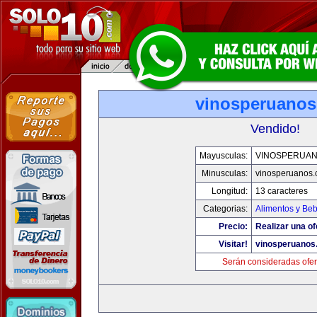
vinosperuano
Vendido!
Mayusculas:
VINOSPERUA
Minusculas:
vinosperuanos
Longitud:
13 caracteres
Categorias:
Alimentos y Be
Precio:
Realizar una of
Visitar!
vinosperuanos
Serán consideradas ofer