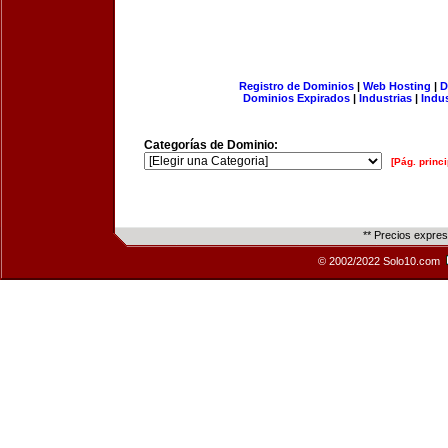
Registro de Dominios
|
Web Hosting
|
D
Dominios Expirados
|
Industrias
|
Indu
Categorías de Dominio:
[Pág. princi
** Precios expre
© 2002/2022 Solo10.com