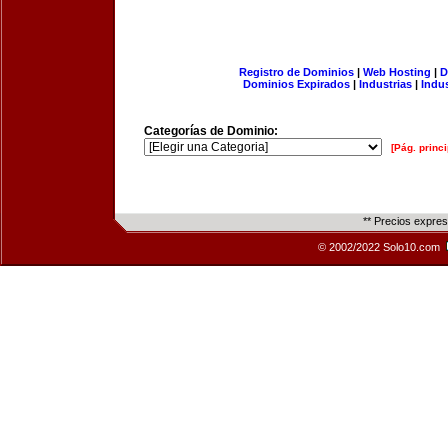
Registro de Dominios
|
Web Hosting
|
D
Dominios Expirados
|
Industrias
|
Indu
Categorías de Dominio:
[Pág. princi
** Precios expre
© 2002/2022 Solo10.com