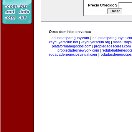
Precio Ofrecido $
Otros dominios en venta:
industriasparaguay.com
|
industriasparaguayas.c
keybuyersclub.net
|
keybuyersclub.org
|
masajistapr
plataformanegocios.com
|
propiedadesceres.com
propiedadesnewyork.com
|
redglobaldenegoc
rodadadenegociosvirtual.com
|
rodadasdenegocios