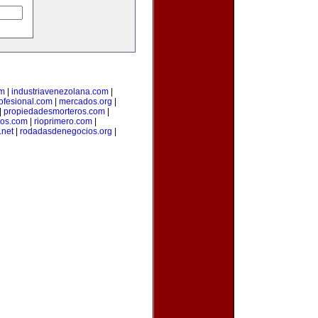
om
|
industriavenezolana.com
|
ofesional.com
|
mercados.org
|
|
propiedadesmorteros.com
|
ios.com
|
rioprimero.com
|
.net
|
rodadasdenegocios.org
|