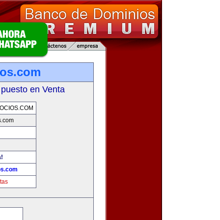
ios.com
 puesto en Venta
OCIOS.COM
s.com
!
os.com
tas